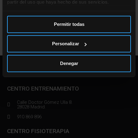
partir del uso que haya hecho de sus servicios.
Añadir al carrito
Permitir todas
Personalizar
Denegar
DIRECCIÓN
CENTRO ENTRENAMIENTO
Calle Doctor Gómez Ulla 8.
28028 Madrid.
910 869 896
CENTRO FISIOTERAPIA