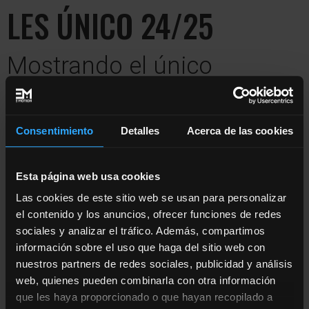
LES ÚNICO 24/25
Mostrando el único
resultado
Consentimiento
Detalles
Acerca de las cookies
Esta página web usa cookies
Las cookies de este sitio web se usan para personalizar
el contenido y los anuncios, ofrecer funciones de redes
sociales y analizar el tráfico. Además, compartimos
información sobre el uso que haga del sitio web con
PAGO ÚNICO PREVENCIÓN Y
nuestros partners de redes sociales, publicidad y análisis
READAPTACIÓN DE LESIONES
24/25
web, quienes pueden combinarla con otra información
1.100,00
€
que les haya proporcionado o que hayan recopilado a