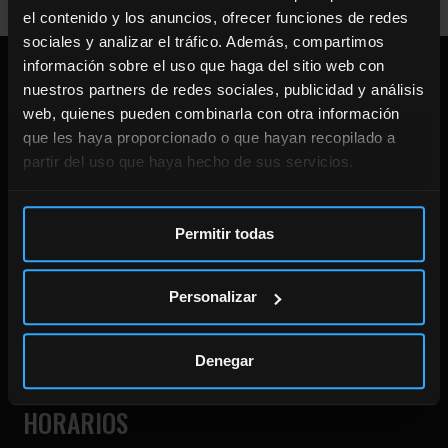
el contenido y los anuncios, ofrecer funciones de redes
sociales y analizar el tráfico. Además, compartimos
información sobre el uso que haga del sitio web con
DIRECCIÓN
nuestros partners de redes sociales, publicidad y análisis
web, quienes pueden combinarla con otra información
que les haya proporcionado o que hayan recopilado a
CENTRO ENTRENAMIENTO
partir del uso que haya hecho de sus servicios.
Calle Doctor Gómez Ulla 8.
28028 Madrid.
Permitir todas
910 869 896
CENTRO FISIOTERAPIA
Personalizar
Calle Don Ramón de al Cruz 113.
28006 Madrid.
Denegar
910 869 896
HORARIOS