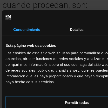
cuando procedan, son:
Derecho a solicitar el
acceso a los datos
Consentimiento
Detalles
personales relativos al
Esta página web usa cookies
interesado.
Las cookies de este sitio web se usan para personalizar el c
Derecho de rectificación
anuncios, ofrecer funciones de redes sociales y analizar el t
compartimos información sobre el uso que haga del sitio we
o supresión.
de redes sociales, publicidad y análisis web, quienes puede
información que les haya proporcionado o que hayan recopila
Derecho de oposición.
haya hecho de sus servicios.
Derecho a solicitar la
limitación de su
Permitir todas