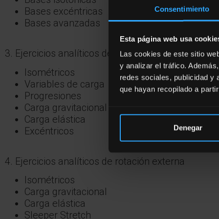
Consentimiento
Bases excéntricas
Bases avanzadas
Esta página web usa cookie
3. Ejercicios analíticos de rotación interna
Las cookies de este sitio we
y analizar el tráfico. Ademá
Isométricos
redes sociales, publicidad y
Variables de carga
que hayan recopilado a parti
Progresiones
Carga gravitacional
Carga elástica
Denegar
Excéntricos
4. Ejercicios analíticos de rotación externa
Isométricos
Carga gravitacional
Carga elástica
Sleeper Stretch