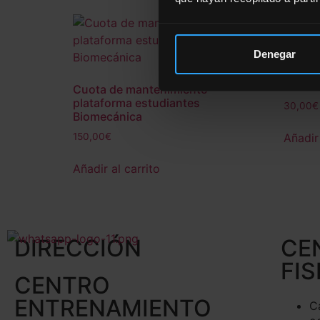
Denegar
Pagos 
Escuel
Cuota de mantenimiento
plataforma estudiantes
30,00
€
Biomecánica
Añadir 
150,00
€
Añadir al carrito
DIRECCIÓN
CE
FIS
CENTRO
ENTRENAMIENTO
C