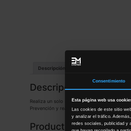
Descripción
Consentimiento
Descripción
Esta página web usa cookie
Realiza un solo pago y acceso hasta el próx
Prevención y readaptación de lesiones.
Las cookies de este sitio we
y analizar el tráfico. Ademá
redes sociales, publicidad y
Productos relacionado
que hayan recopilado a parti