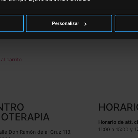
Personalizar
tareas pendientes
a E-Motion
al carrito
NTRO
HORARI
IOTERAPIA
Horario de att. c
11:00 a 15:00 y 1
alle Don Ramón de al Cruz 113.