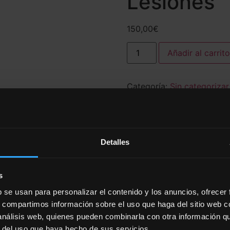
Lesiones
150,00
€
Añadir al carrito
Categoría:
Sin categorizar
Detalles
s
imo 30 de septiembre del próximo año a la plataforma de f
b se usan para personalizar el contenido y los anuncios, ofrecer
s, compartimos información sobre el uso que haga del sitio web 
 análisis web, quienes pueden combinarla con otra información q
s
r del uso que haya hecho de sus servicios.