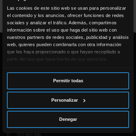
SUCCESS
Las cookies de este sitio web se usan para personalizar
el contenido y los anuncios, ofrecer funciones de redes
Welcome
sociales y analizar el tráfico. Además, compartimos
información sobre el uso que haga del sitio web con
nuestros partners de redes sociales, publicidad y análisis
DIRECCIÓN
web, quienes pueden combinarla con otra información
que les haya proporcionado o que hayan recopilado a
partir del uso que haya hecho de sus servicios.
CENTRO ENTRENAMIENTO
Calle Doctor Gómez Ulla 8.
Permitir todas
28028 Madrid.
910 869 896
Personalizar
CENTRO FISIOTERAPIA
Denegar
Calle Don Ramón de al Cruz 113.
28006 Madrid.
910 869 896