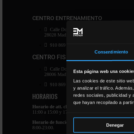
CENTRO ENTRENAMIENTO
Calle Doctor Gómez Ulla 8.
28028 Madrid.
910 869 896
Consentimiento
CENTRO FISIOTERAPIA
Calle Don Ramón de al Cruz 113.
Esta página web usa cookie
28006 Madrid.
Las cookies de este sitio we
910 869 896
y analizar el tráfico. Ademá
HORARIOS
redes sociales, publicidad y
que hayan recopilado a parti
Horario de att. cliente:
11:00 a 15:00 y 17:00 a 21:00.
Horario de funcionamiento:
Denegar
8:00-23:00.