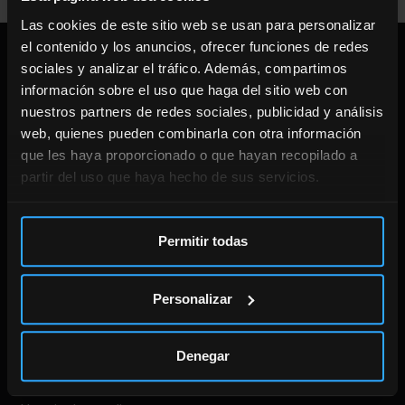
Las cookies de este sitio web se usan para personalizar
el contenido y los anuncios, ofrecer funciones de redes
DIRECCIÓN
sociales y analizar el tráfico. Además, compartimos
información sobre el uso que haga del sitio web con
nuestros partners de redes sociales, publicidad y análisis
CENTRO ENTRENAMIENTO
web, quienes pueden combinarla con otra información
que les haya proporcionado o que hayan recopilado a
Calle Doctor Gómez Ulla 8.
28028 Madrid.
partir del uso que haya hecho de sus servicios.
910 869 896
Permitir todas
CENTRO FISIOTERAPIA
Calle Don Ramón de al Cruz 113.
28006 Madrid.
Personalizar
910 869 896
Denegar
HORARIOS