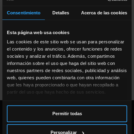
CUMPLIMIENTO
Consentimiento
Detalles
Acerca de las cookies
Esta página web usa cookies
Las cookies de este sitio web se usan para personalizar
el contenido y los anuncios, ofrecer funciones de redes
sociales y analizar el tráfico. Además, compartimos
información sobre el uso que haga del sitio web con
nuestros partners de redes sociales, publicidad y análisis
web, quienes pueden combinarla con otra información
HOJA DE CUMPLIMIENTO
Descarga
que les haya proporcionado o que hayan recopilado a
partir del uso que haya hecho de sus servicios.
DIRECCIÓN
Permitir todas
CENTRO ENTRENAMIENTO
Personalizar