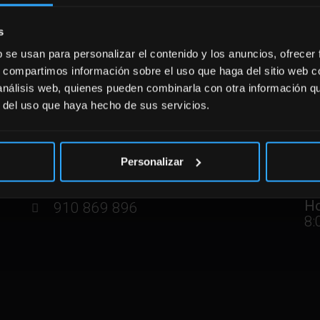
s
b se usan para personalizar el contenido y los anuncios, ofrecer
s, compartimos información sobre el uso que haga del sitio web 
 análisis web, quienes pueden combinarla con otra información q
r del uso que haya hecho de sus servicios.
HO
CENTRO FISIOTERAPIA
Personalizar
Ho
Calle Don Ramón de al Cruz 113.
11
28006 Madrid.
Ho
910 869 896
8: