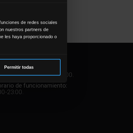
 funciones de redes sociales
con nuestros partners de
ue les haya proporcionado o
RARIOS
Permitir todas
rario de att. cliente:
:00 a 15:00 y 17:00 a 21:00.
rario de funcionamiento:
00-23:00.