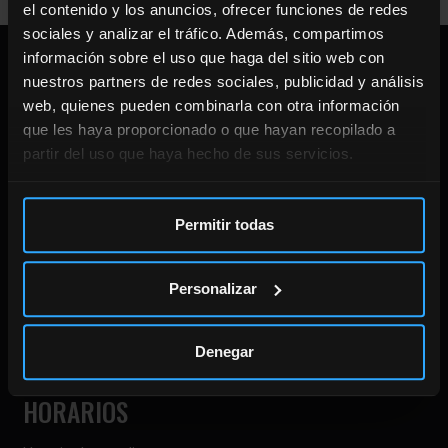
el contenido y los anuncios, ofrecer funciones de redes
sociales y analizar el tráfico. Además, compartimos
información sobre el uso que haga del sitio web con
DIRECCIÓN
nuestros partners de redes sociales, publicidad y análisis
web, quienes pueden combinarla con otra información
CENTRO ENTRENAMIENTO
que les haya proporcionado o que hayan recopilado a
partir del uso que haya hecho de sus servicios.
Calle Doctor Gómez Ulla 8.
28028 Madrid.
910 869 896
Permitir todas
CENTRO FISIOTERAPIA
Personalizar
Calle Don Ramón de al Cruz 113.
28006 Madrid.
Denegar
910 869 896
HORARIOS