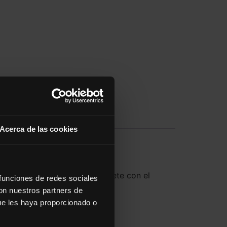
4
Acerca de las cookies
scripción anticipada. Inscríbete con el
 funciones de redes sociales
con nuestros partners de
ue les haya proporcionado o