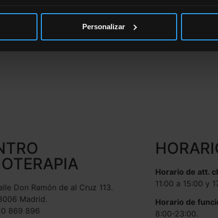
Personalizar
NTRO
HORARI
IOTERAPIA
Horario de att. c
11:00 a 15:00 y 1
alle Don Ramón de al Cruz 113.
8006 Madrid.
Horario de func
10 869 896
8:00-23:00.