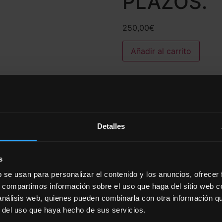
PLAZOS.
250,00
€
Añadir al carrito
Categoría:
ADU NOV 202
Detalles
s
dulto Mayor en la modalidad a plazos, con la OFERTA de in
b se usan para personalizar el contenido y los anuncios, ofrecer
pción.
s, compartimos información sobre el uso que haga del sitio web 
 análisis web, quienes pueden combinarla con otra información q
s
r del uso que haya hecho de sus servicios.