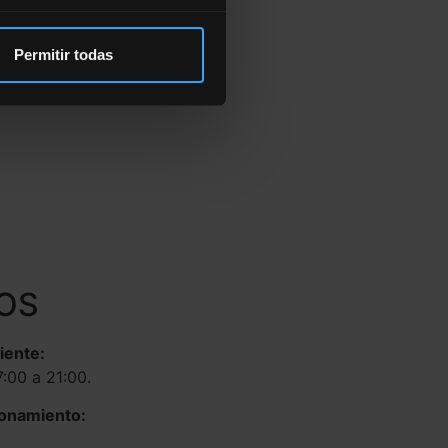
Permitir todas
OS
liente:
7:00 a 21:00.
ionamiento: