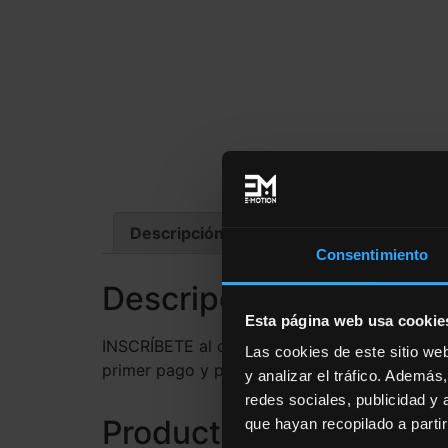
Descripción
Consentimiento
Descripción
Esta página web usa cookie
INSCRÍBETE al curso de Entrenamiento en el A
Las cookies de este sitio we
primer pago y paga cada mes, desde la inscri
y analizar el tráfico. Ademá
redes sociales, publicidad y
Productos relacionado
que hayan recopilado a parti