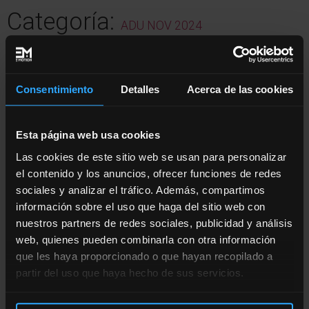
Categoría:
ADU NOV 2024
Consentimiento
Detalles
Acerca de las cookies
Descripción
Esta página web usa cookies
DESCRIPCIÓN
Las cookies de este sitio web se usan para personalizar
el contenido y los anuncios, ofrecer funciones de redes
sociales y analizar el tráfico. Además, compartimos
INSCRÍBETE al curso de
información sobre el uso que haga del sitio web con
nuestros partners de redes sociales, publicidad y análisis
Entrenamiento en el Adulto
web, quienes pueden combinarla con otra información
que les haya proporcionado o que hayan recopilado a
Mayor con la OFERTA de
partir del uso que haya hecho de sus servicios.
inscripción anticipada.