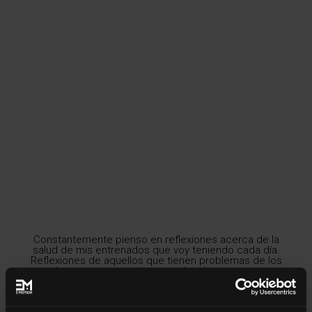
Constantemente pienso en reflexiones acerca de la
salud de mis entrenados que voy teniendo cada día.
Reflexiones de aquellos que tienen problemas de los
cuales no son conscientes ni de cómo su cuerpo
reacciona para poder compensar y luchar en esta batalla
continua. Posturas mantenidas, malas costumbres,
técnicas incorrectas…que al fin y al cabo no son más