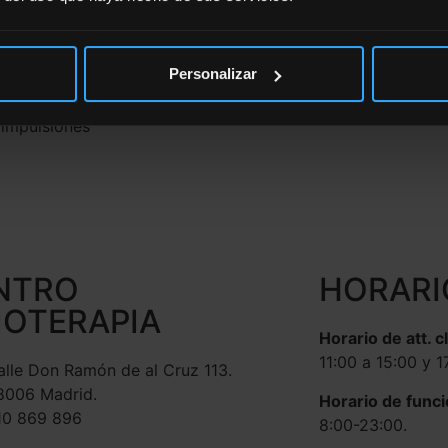
ión, y haremos
otra vez. El
rcer la
Personalizar
da apoyo.
 impulsiones
NTRO
HORARI
IOTERAPIA
Horario de att. c
11:00 a 15:00 y 1
alle Don Ramón de al Cruz 113.
8006 Madrid.
Horario de func
10 869 896
8:00-23:00.