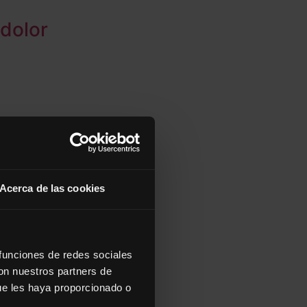
 dolor
Acerca de las cookies
 técnica carrera
o)
 funciones de redes sociales
con nuestros partners de
ue les haya proporcionado o