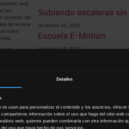
cientes, será
Subiendo escaleras sin
el pie
de contacto del
les de técnica
diciembre 29, 2022
que todos
Escuela E-Motion
intas.
diciembre 29, 2022
ero te
nomía de
El salto vertical
diciembre 29, 2022
Detalles
Pie reactivo. Ejercicio I
 en la fase de
urgiendo de
 energía
diciembre 29, 2022
s
structuras
Tu hombro sano (Serrat
b se usan para personalizar el contenido y los anuncios, ofrecer
ble para
s, compartimos información sobre el uso que haga del sitio web 
diciembre 29, 2022
 análisis web, quienes pueden combinarla con otra información q
biales, gemelos
r del uso que haya hecho de sus servicios.