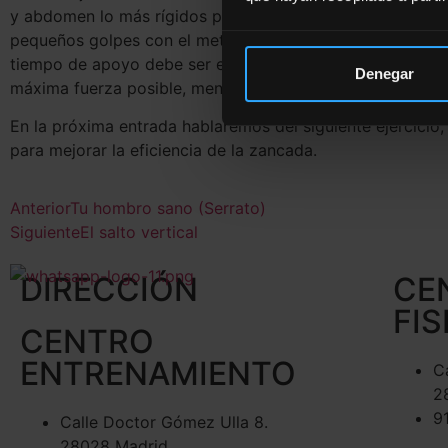
y abdomen lo más rígidos posible, en estado de contracc
pequeños golpes con el metatarso contra el suelo una y 
tiempo de apoyo debe ser el menor posible y se ha de eje
Denegar
máxima fuerza posible, menor tiempo de contacto en ca
En la próxima entrada hablaremos del siguiente ejercicio;
para mejorar la eficiencia de la zancada.
Anterior
Tu hombro sano (Serrato)
Siguiente
El salto vertical
DIRECCIÓN
CE
FIS
CENTRO
ENTRENAMIENTO
C
2
9
Calle Doctor Gómez Ulla 8.
28028 Madrid.