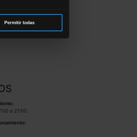
Permitir todas
OS
liente:
7:00 a 21:00.
ionamiento: