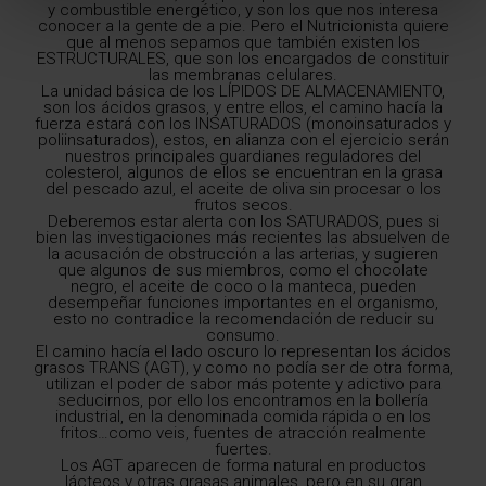
y combustible energético, y son los que nos interesa
conocer a la gente de a pie. Pero el Nutricionista quiere
que al menos sepamos que también existen los
ESTRUCTURALES, que son los encargados de constituir
las membranas celulares.
La unidad básica de los LÍPIDOS DE ALMACENAMIENTO,
son los ácidos grasos, y entre ellos, el camino hacía la
fuerza estará con los INSATURADOS (monoinsaturados y
poliinsaturados), estos, en alianza con el ejercicio serán
nuestros principales guardianes reguladores del
colesterol, algunos de ellos se encuentran en la grasa
del pescado azul, el aceite de oliva sin procesar o los
frutos secos.
Deberemos estar alerta con los SATURADOS, pues si
bien las investigaciones más recientes las absuelven de
la acusación de obstrucción a las arterias, y sugieren
que algunos de sus miembros, como el chocolate
negro, el aceite de coco o la manteca, pueden
desempeñar funciones importantes en el organismo,
esto no contradice la recomendación de reducir su
consumo.
El camino hacía el lado oscuro lo representan los ácidos
grasos TRANS (AGT), y como no podía ser de otra forma,
utilizan el poder de sabor más potente y adictivo para
seducirnos, por ello los encontramos en la bollería
industrial, en la denominada comida rápida o en los
fritos…como veis, fuentes de atracción realmente
fuertes.
Los AGT aparecen de forma natural en productos
lácteos y otras grasas animales, pero en su gran