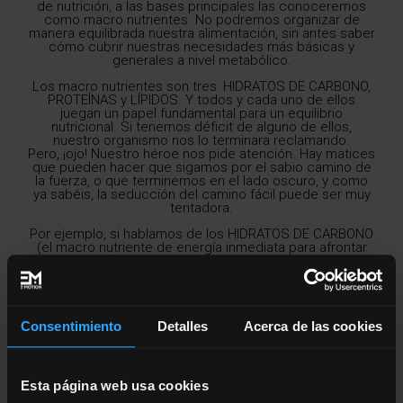
de nutrición, a las bases principales las conoceremos
como macro nutrientes. No podremos organizar de
manera equilibrada nuestra alimentación, sin antes saber
cómo cubrir nuestras necesidades más básicas y
generales a nivel metabólico.
Los macro nutrientes son tres: HIDRATOS DE CARBONO,
PROTEÍNAS y LÍPIDOS. Y todos y cada uno de ellos
juegan un papel fundamental para un equilibrio
nutricional. Si tenemos déficit de alguno de ellos,
nuestro organismo nos lo terminara reclamando.
Pero, ¡ojo! Nuestro héroe nos pide atención. Hay matices
que pueden hacer que sigamos por el sabio camino de
la fuerza, o que terminemos en el lado oscuro, y como
ya sabéis, la seducción del camino fácil puede ser muy
tentadora.
Por ejemplo, si hablamos de los HIDRATOS DE CARBONO
(el macro nutriente de energía inmediata para afrontar
nuestro día), deberemos saber diferenciar entre tres
tipos: los hidratos de carbono (HC) de alto índice
glucémico (+70), los de índice glúcemico moderado o
medio (69-55) y los de índice glucémico bajo (-54). El IG
indica la velocidad de crecida de los niveles de glucosas
Consentimiento
Detalles
Acerca de las cookies
en sangre, después del consumo de un determinado
alimento.
El camino hacia el lado oscuro puede ser realmente
tentador sobre todo a través de los HC de IG alto, pues
entre ellos se encuentran la mayoría de los azucares
Esta página web usa cookies
simples: las bebidas azucaradas, la bollería, la glucosa, la