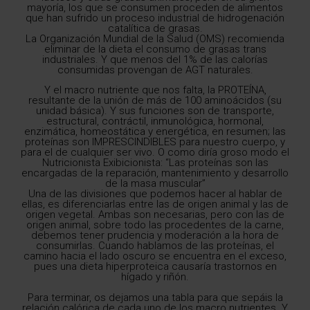
mayoría, los que se consumen proceden de alimentos
que han sufrido un proceso industrial de hidrogenación
catalítica de grasas.
La Organización Mundial de la Salud (OMS) recomienda
eliminar de la dieta el consumo de grasas trans
industriales. Y que menos del 1% de las calorías
consumidas provengan de AGT naturales.
Y el macro nutriente que nos falta, la PROTEÍNA,
resultante de la unión de más de 100 aminoácidos (su
unidad básica). Y sus funciones son de transporte,
estructural, contráctil, inmunológica, hormonal,
enzimática, homeostática y energética, en resumen; las
proteínas son IMPRESCINDIBLES para nuestro cuerpo, y
para el de cualquier ser vivo. O como diría groso modo el
Nutricionista Exibicionista: “Las proteínas son las
encargadas de la reparación, mantenimiento y desarrollo
de la masa muscular”
Una de las divisiones que podemos hacer al hablar de
ellas, es diferenciarlas entre las de origen animal y las de
origen vegetal. Ambas son necesarias, pero con las de
origen animal, sobre todo las procedentes de la carne,
debemos tener prudencia y moderación a la hora de
consumirlas. Cuando hablamos de las proteínas, el
camino hacia el lado oscuro se encuentra en el exceso,
pues una dieta hiperproteica causaría trastornos en
hígado y riñón.
Para terminar, os dejamos una tabla para que sepáis la
relación calórica de cada uno de los macro nutrientes. Y