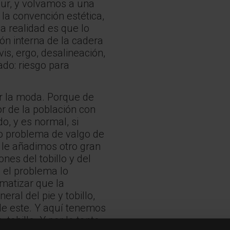
our, y volvamos a una
 la convención estética,
la realidad es que lo
ón interna de la cadera
is, ergo, desalineación,
ado: riesgo para
r la moda. Porque de
r de la población con
o, y es normal, si
o problema de valgo de
, le añadimos otro gran
es del tobillo y del
, el problema lo
matizar que la
al del pie y tobillo,
 de este. Y aquí tenemos
 tobillo. Y por lo tanto