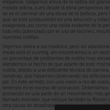
elegancia. Salgamos ahora de la óptica del glam
mirada sobria, pues desde la ebria perspectiva de
se ve el caminar de una diosa de la belleza, pero 
que se está produciendo es una aducción y rotaci
exagerada, así como una caída evidente de la pelv
todo ello potenciado por el uso de tacones, result
nuestras rodillas.
Dejemos ahora a las modelos, pero sin abandona
moda está el running, ahí encontramos a un secto
un porcentaje de problemas de rodilla muy elevad
atendemos al hecho de que aparte de este mism
rodilla, debido a una deficiente técnica de carrera
handicap, que hayamos observando las articulacion
pie. En este sentido, con una visión a ras de suelo
tenemos en el exceso de pronación. Deberíamos 
pronación es una parte de un movimiento más gener
llamado eversión, que incluye también la flexión
otra causa de desalineación del eje: cadera, rodilla,