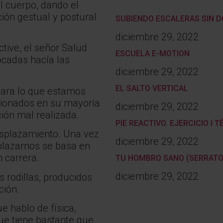
l cuerpo, dando el
ción gestual y postural
SUBIENDO ESCALERAS SIN 
diciembre 29, 2022
ctive, el señor Salud
ESCUELA E-MOTION
cadas hacía las
diciembre 29, 2022
EL SALTO VERTICAL
 para lo que estamos
asionados en su mayoría
diciembre 29, 2022
ión mal realizada.
PIE REACTIVO. EJERCICIO I 
esplazamiento. Una vez
diciembre 29, 2022
plazarnos se basa en
 carrera.
TU HOMBRO SANO (SERRATO
diciembre 29, 2022
 rodillas, producidos
ción.
e hablo de física,
que tiene bastante que