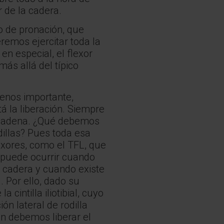
r de la cadera.
o de pronación, que
remos ejercitar toda la
 en especial, el flexor
ás allá del típico
menos importante,
tá la liberación. Siempre
 cadena. ¿Qué debemos
illas? Pues toda esa
exores, como el TFL, que
 puede ocurrir cuando
de cadera y cuando existe
. Por ello, dado su
 cintilla iliotibial, cuyo
ón lateral de rodilla
én debemos liberar el