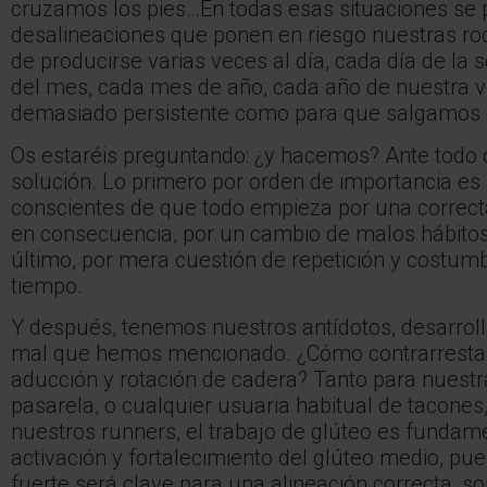
cruzamos los pies…En todas esas situaciones se
desalineaciones que ponen en riesgo nuestras rod
de producirse varias veces al día, cada día de l
del mes, cada mes de año, cada año de nuestra v
demasiado persistente como para que salgamos 
Os estaréis preguntando: ¿y hacemos? Ante todo
solución. Lo primero por orden de importancia es 
conscientes de que todo empieza por una correct
en consecuencia, por un cambio de malos hábitos
último, por mera cuestión de repetición y costum
tiempo.
Y después, tenemos nuestros antídotos, desarroll
mal que hemos mencionado. ¿Cómo contrarrestar e
aducción y rotación de cadera? Tanto para nuest
pasarela, o cualquier usuaria habitual de tacone
nuestros runners, el trabajo de glúteo es fundame
activación y fortalecimiento del glúteo medio, pu
fuerte será clave para una alineación correcta, so