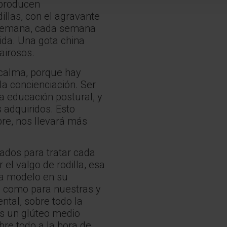
 producen
illas, con el agravante
a semana, cada semana
ida. Una gota china
airosos.
 calma, porque hay
la concienciación. Ser
a educación postural, y
 adquiridos. Esto
bre, nos llevará más
ados para tratar cada
l valgo de rodilla, esa
ra modelo en su
s, como para nuestras y
ntal, sobre todo la
es un glúteo medio
bre todo a la hora de