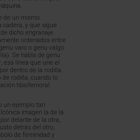
máquina.
te de un mismo
 cadera, y que sigue
o de dicho engranaje.
damente ordenados entre
 genu varo o genu valgo
illa). Se habla de genu
, esa línea que une el
por dentro de la rodilla.
de rodilla, cuando lo
ación tibiofemoral.
 un ejemplo tan
Icónica imagen la de la
or delante de la otra,
sto detrás del otro,
bolo de feminidad y