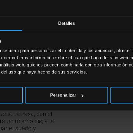
illas los
camino al andar, y si
Detalles
y nuestro problemas
 estarán nuestras
to deciros que nada más
s
b se usan para personalizar el contenido y los anuncios, ofrecer
s, compartimos información sobre el uso que haga del sitio web 
nos llevan de manera
 análisis web, quienes pueden combinarla con otra información q
ón de la rodilla, apenas
r del uso que haya hecho de sus servicios.
s a continuas
da esto al desfilar de
Personalizar
mientras tomamos un
glúteo (luego veremos
ue se retrasa, con el
re un mismo pie; a la
iar el sueño y