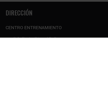
DIRECCIÓN
CENTRO ENTRENAMIENTO
Calle Doctor Gómez Ulla 8.
28028 Madrid.
910 869 896
CENTRO FISIOTERAPIA
Calle Don Ramón de al Cruz 113.
28006 Madrid.
910 869 896
HORARIOS
Horario de att. cliente: