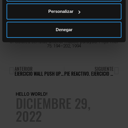
Veamos en el video cómo es este músculo y cómo es la
Personalizar
ejecución ideal para mejorar la salud de tus hombros.
Castelein, B. et al. Serratus anterior or pectoralis minor:
Which muscle has the upper hand during protraction
exercises?. Manual Therapy, 2015.
Denegar
Watson CJ, Schenkman M: Physical therapy management
of isolated serratus anterior muscle paralysis. Phys Ther
75: 194–202, 1994
ANTERIOR
SIGUIENTE
EJERCICIO WALL PUSH UP PLUS (WPUP)
PIE REACTIVO. EJERCICIO I TÉCNICA CARRERA
HELLO WORLD!
DICIEMBRE 29,
2022